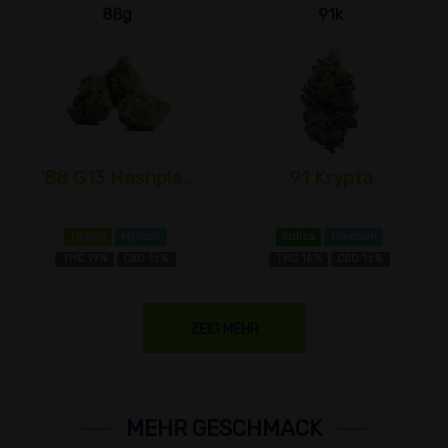
88g
91k
‘88 G13 Hashpla...
91 Krypta
Hybrid
Myrcen
Indica
Limonen
THC 19%
CBD 1±%
THC 16%
CBD 1±%
ZEIG MEHR
MEHR GESCHMACK