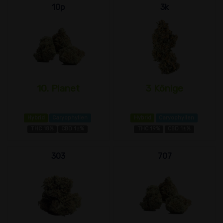
10p
3k
10. Planet
3 Könige
Hybrid
Caryophyllen
Hybrid
Caryophyllen
THC 18%
CBD 1±%
THC 19%
CBD 1±%
303
707