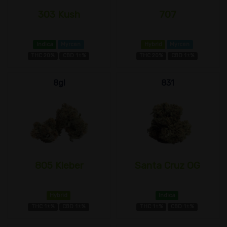
303 Kush
707
Indica
Myrcen
Hybrid
Myrcen
THC 20%
CBD 1±%
THC 20%
CBD 1±%
8gl
831
805 Kleber
Santa Cruz OG
Hybrid
Indica
THC 1±%
CBD 1±%
THC 1±%
CBD 1±%