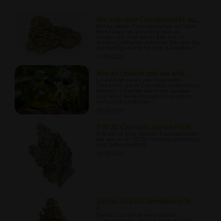
Wie man eine Cannabissorte au...
Bei so vielen Cannabissorten auf dem
Markt kann es schwierig sein zu
wissen, wo man anfangen soll; In
diesem Leitfaden erfahren Sie, wie Sie
die richtige Sorte für Sich auswählen.
11/10/2021
Was ist Linalool und wie wirk...
Linalool ist eines von mehreren
Terpenen, die in Cannabis vorkommen
können; Erfahren Sie mehr darüber
und seine Auswirkungen in unserem
einfachen Leitfaden.
12/08/2021
818 OG Cannabis Sorten Profil
818 OG ist eine hybride Cannabissorte,
die aus einer 70/30-Teilung von Indica
und Sativa besteht.
12/15/2021
Santa Cruz OG Cannabissorte
P...
Santa Cruz OG ist eine hybride
Cannabissorte, die aus einer 60/40-