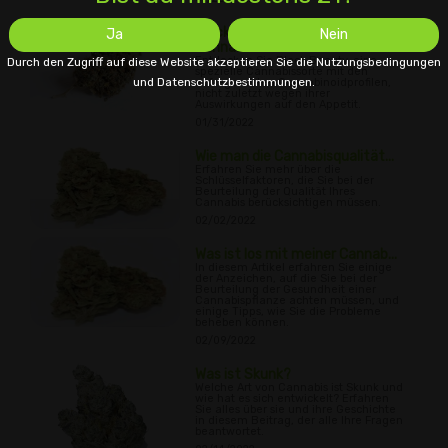
Black Beauty Sorte von
Ja
Nein
Cannab...
Entdecken Sie Black Beauty, eine
Durch den Zugriff auf diese Website akzeptieren Sie die Nutzungsbedingungen
spezielle Cannabissorte mit den
und Datenschutzbestimmungen.
aufregendsten Cannabinoidprofilen,
nicht zuletzt wegen ihrer
Auswirkungen auf den Appetit.
01/31/2022
Wie man die Cannabisqualität...
Erfahren Sie mehr über die
Schlüsselfaktoren, die Sie bei der
Beurteilung der Qualität Ihres
Cannabis berücksichtigen müssen.
02/02/2022
Was ist los mit meiner Cannab...
In diesem Artikel erfahren Sie einige
der Anzeichen, auf die Sie bei der
Beurteilung der Gesundheit einer
Cannabispflanze achten müssen, und
einige Tipps, wie Sie die Probleme
beheben können.
02/09/2022
Was ist Skunk?
Welche Art von Cannabis ist Skunk und
wie hat es sich entwickelt? Erfahren
Sie alles über sie und ihre Geschichte
in diesem Beitrag, der alle Ihre Fragen
beantwortet.