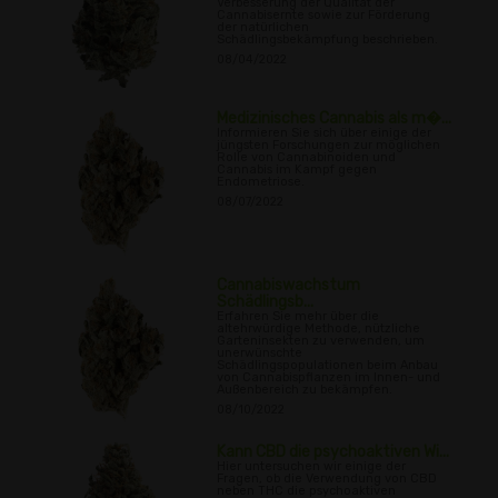
Verbesserung der Qualität der
Cannabisernte sowie zur Förderung
der natürlichen
Schädlingsbekämpfung beschrieben.
08/04/2022
Medizinisches Cannabis als m�...
Informieren Sie sich über einige der
jüngsten Forschungen zur möglichen
Rolle von Cannabinoiden und
Cannabis im Kampf gegen
Endometriose.
08/07/2022
Cannabiswachstum
Schädlingsb...
Erfahren Sie mehr über die
altehrwürdige Methode, nützliche
Garteninsekten zu verwenden, um
unerwünschte
Schädlingspopulationen beim Anbau
von Cannabispflanzen im Innen- und
Außenbereich zu bekämpfen.
08/10/2022
Kann CBD die psychoaktiven Wi...
Hier untersuchen wir einige der
Fragen, ob die Verwendung von CBD
neben THC die psychoaktiven