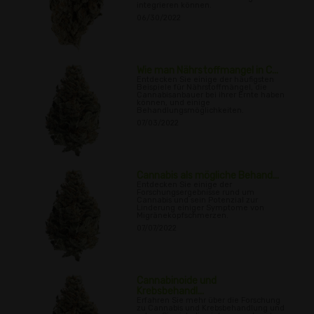
integrieren können.
06/30/2022
Wie man Nährstoffmangel in C...
Entdecken Sie einige der häufigsten
Beispiele für Nährstoffmängel, die
Cannabisanbauer bei ihrer Ernte haben
können, und einige
Behandlungsmöglichkeiten.
07/03/2022
Cannabis als mögliche Behand...
Entdecken Sie einige der
Forschungsergebnisse rund um
Cannabis und sein Potenzial zur
Linderung einiger Symptome von
Migränekopfschmerzen.
07/07/2022
Cannabinoide und
Krebsbehandl...
Erfahren Sie mehr über die Forschung
zu Cannabis und Krebsbehandlung und