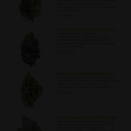
sehen Sie sich die vielversprechende
Rolle an, die Cannabinoide bei der
Behandlung verschiedener Krebsarten
spielen könnten
07/17/2022
THC-Gehalt in feminisierten C...
Entdecken Sie einige der
verschiedenen THC-Stärken von
feminisierten Samen und welche
Auswirkungen von ihrer Verwendung
zu erwarten sind.
07/20/2022
Spezifische Begleitpflanzen, ...
In diesem Artikel werden spezifische
Cannabis-Begleitpflanzen beschrieben
und Gründe dafür, warum sie für
Cannabisanbauer so effektiv sind
07/21/2022
Cannabisvergiftung bei Hunden
Erfahren Sie mehr über einige Dinge,
auf die Sie achten sollten, wenn Sie
vermuten, dass Ihr Hund eine