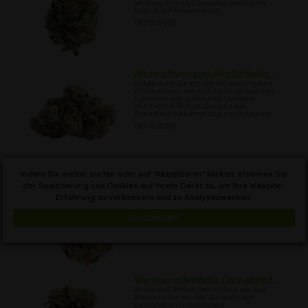
Wirkungen von Cannabis verringern
oder beeinflussen kann
08/15/2022
Alternativen zum Pestizideins...
Entdecken Sie einige der wichtigsten
Alternativen, um sich beim Anbau von
Cannabis auf potenziell toxische
chemische Behandlungen als
Schädlingsbekämpfung zu verlassen.
08/18/2022
Indem Sie weiter surfen oder auf "Akzeptieren" klicken, stimmen Sie
Cannabis und Hopfen: Zwei
der Speicherung von Cookies auf Ihrem Gerät zu, um Ihre Website-
Zwe...
Erfahrung zu verbessern und zu Analysezwecken.
Erfahren Sie mehr über die wenig
bekannte Beziehung zwischen Hopfen
und Cannabis, von der nur wenige
Verstanden!
wissen, dass sie zur selben Familie der
Cannabaceae gehört.
08/25/2022
Wie man männliche Cannabispf...
In diesem Artikel behandeln wir das
Wesentliche bei der Auswahl der
geeigneten männlichen