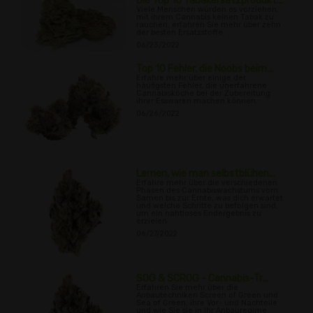
Die Top 10 Tabakersatzprodukt...
Viele Menschen würden es vorziehen,
mit ihrem Cannabis keinen Tabak zu
rauchen, erfahren Sie mehr über zehn
der besten Ersatzstoffe.
06/23/2022
Top 10 Fehler, die Noobs beim...
Erfahre mehr über einige der
häufigsten Fehler, die unerfahrene
Cannabisköche bei der Zubereitung
ihrer Esswaren machen können.
06/26/2022
Lernen, wie man selbstblühen...
Erfahre mehr über die verschiedenen
Phasen des Cannabiswachstums vom
Samen bis zur Ernte, was dich erwartet
und welche Schritte zu befolgen sind,
um ein nahtloses Endergebnis zu
erzielen
06/27/2022
SOG & SCROG - Cannabis-Tr...
Erfahren Sie mehr über die
Anbautechniken Screen of Green und
Sea of Green, ihre Vor- und Nachteile
und wie Sie sie in Ihr Anbauregime