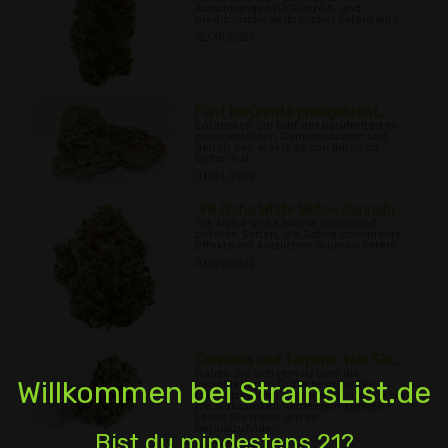
Auswirkungen für Freizeit- und
medizinische Verbraucher liefern wird.
12/30/2021
Fünf berühmte preisgekrönt...
Entdecken Sie fünf der berühmtesten
preisgekrönten Cannabissorten und
genau das, was jede von ihnen zu
bieten hat.
01/04/2022
'98 Aloha White Widow Cannabi...
'98 Aloha White Widow kombiniert
potente Sorten, die Sativa-dominante
Effekte mit köstlichen Aromen liefern.
01/09/2022
Cannabis und Terpene: Was Sie...
Haben Sie sich jemals über die
Willkommen bei StrainsList.de
verschiedenen Düfte bestimmter
Cannabissorten gewundert und wie sie
die Wirksamkeit verbessern können?
Lesen Sie mehr, um es
herauszufinden...
Bist du mindestens 21?
01/23/2022