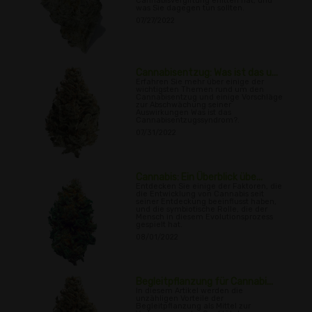
Cannabisvergiftung erlitten hat, und
was Sie dagegen tun sollten.
07/27/2022
Cannabisentzug: Was ist das u...
Erfahren Sie mehr über einige der
wichtigsten Themen rund um den
Cannabisentzug und einige Vorschläge
zur Abschwächung seiner
Auswirkungen Was ist das
Cannabisentzugssyndrom?.
07/31/2022
Cannabis: Ein Überblick übe...
Entdecken Sie einige der Faktoren, die
die Entwicklung von Cannabis seit
seiner Entdeckung beeinflusst haben,
und die symbiotische Rolle, die der
Mensch in diesem Evolutionsprozess
gespielt hat.
08/01/2022
Begleitpflanzung für Cannabi...
In diesem Artikel werden die
unzähligen Vorteile der
Begleitpflanzung als Mittel zur