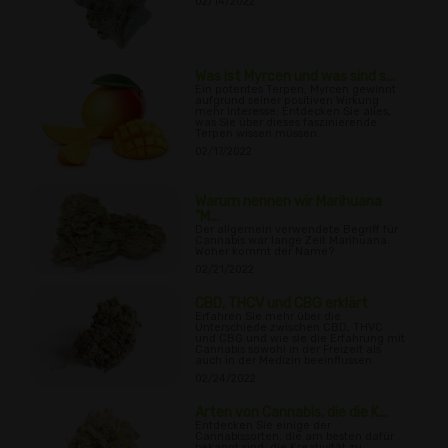
02/14/2022
Was ist Myrcen und was sind s...
Ein potentes Terpen, Myrcen gewinnt
aufgrund seiner positiven Wirkung
mehr Interesse; Entdecken Sie alles,
was Sie über dieses faszinierende
Terpen wissen müssen.
02/17/2022
Warum nennen wir Marihuana
"M...
Der allgemein verwendete Begriff für
Cannabis war lange Zeit Marihuana.
Woher kommt der Name?
02/21/2022
CBD, THCV und CBG erklärt
Erfahren Sie mehr über die
Unterschiede zwischen CBD, THVC
und CBG und wie sie die Erfahrung mit
Cannabis sowohl in der Freizeit als
auch in der Medizin beeinflussen.
02/24/2022
Arten von Cannabis, die die K...
Entdecken Sie einige der
Cannabissorten, die am besten dafür
bekannt sind, die Kreativität zu