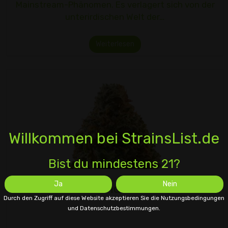
Mainstream-Phänomen. Es verlagert sich von der
unterirdischen Welt der…
Weiterlesen
Willkommen bei StrainsList.de
Bist du mindestens 21?
Ja
Nein
Sativex und Cannabis
Durch den Zugriff auf diese Website akzeptieren Sie die Nutzungsbedingungen
und Datenschutzbestimmungen.