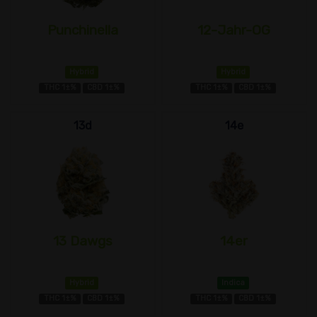
Punchinella
12-Jahr-OG
Hybrid
Hybrid
THC 1±%
CBD 1±%
THC 1±%
CBD 1±%
13d
14e
13 Dawgs
14er
Hybrid
Indica
THC 1±%
CBD 1±%
THC 1±%
CBD 1±%