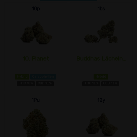
10p
1bs
10. Planet
Buddhas Lächeln...
Hybrid
Caryophyllen
Hybrid
THC 18%
CBD 1±%
THC 1±%
CBD 1±%
1Pu
12y