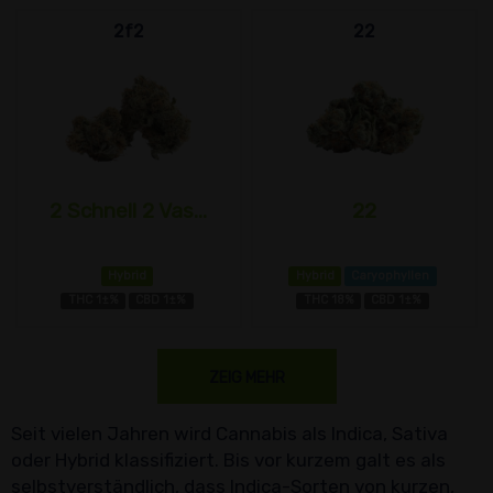
2f2
22
2 Schnell 2 Vas...
22
Hybrid
Hybrid
Caryophyllen
THC 1±%
CBD 1±%
THC 18%
CBD 1±%
ZEIG MEHR
Seit vielen Jahren wird Cannabis als Indica, Sativa
oder Hybrid klassifiziert. Bis vor kurzem galt es als
selbstverständlich, dass Indica-Sorten von kurzen,