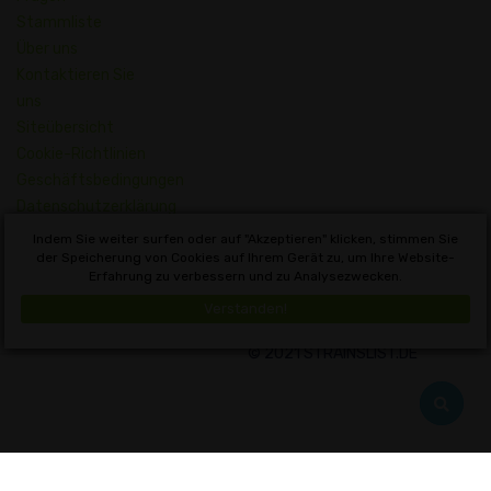
Stammliste
Über uns
Kontaktieren Sie
uns
Siteübersicht
Cookie-Richtlinien
Geschäftsbedingungen
Datenschutzerklärung
Wörterbuch der
Indem Sie weiter surfen oder auf "Akzeptieren" klicken, stimmen Sie
Cannabisbegriffe
der Speicherung von Cookies auf Ihrem Gerät zu, um Ihre Website-
Erfahrung zu verbessern und zu Analysezwecken.
Deutsch
Verstanden!
© 2021 STRAINSLIST.DE