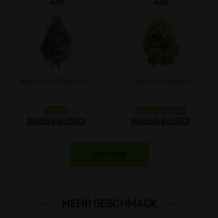
Adn
Aco
Alien-Entführun...
Alien-Cookies
Hybrid
Hybrid
Myrcen
THC 1±%
CBD 1±%
THC 22%
CBD 1±%
ZEIG MEHR
MEHR GESCHMACK