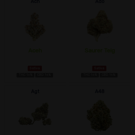
Ach
Ado
Aceh
Saurer Teig
Sativa
Sativa
THC 1±%
CBD 1±%
THC 1±%
CBD 1±%
Agt
A48