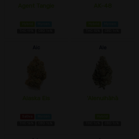
Agent Tangie
AK-48
Hybrid
Myrcen
Hybrid
Myrcen
THC 19%
CBD 1±%
THC 15%
CBD 1±%
Aic
Ale
Alaska Eis
'Alenuihāhā
Sativa
Myrcen
Hybrid
THC 16%
CBD 1±%
THC 1±%
CBD 1±%