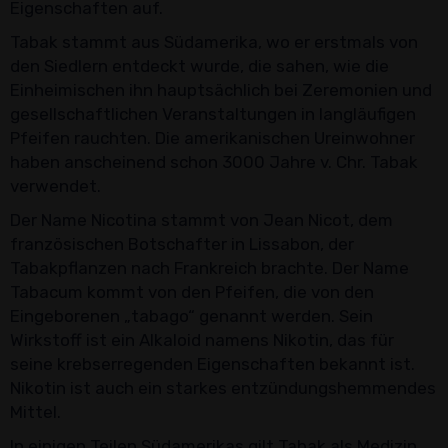
Eigenschaften auf.
Tabak stammt aus Südamerika, wo er erstmals von
den Siedlern entdeckt wurde, die sahen, wie die
Einheimischen ihn hauptsächlich bei Zeremonien und
gesellschaftlichen Veranstaltungen in langläufigen
Pfeifen rauchten. Die amerikanischen Ureinwohner
haben anscheinend schon 3000 Jahre v. Chr. Tabak
verwendet.
Der Name Nicotina stammt von Jean Nicot, dem
französischen Botschafter in Lissabon, der
Tabakpflanzen nach Frankreich brachte. Der Name
Tabacum kommt von den Pfeifen, die von den
Eingeborenen „tabago“ genannt werden. Sein
Wirkstoff ist ein Alkaloid namens Nikotin, das für
seine krebserregenden Eigenschaften bekannt ist.
Nikotin ist auch ein starkes entzündungshemmendes
Mittel.
In einigen Teilen Südamerikas gilt Tabak als Medizin.