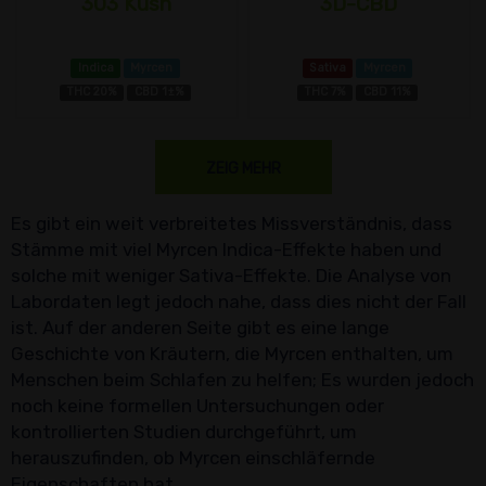
303 Kush
3D-CBD
Indica
Myrcen
Sativa
Myrcen
THC 20%
CBD 1±%
THC 7%
CBD 11%
ZEIG MEHR
Es gibt ein weit verbreitetes Missverständnis, dass
Stämme mit viel Myrcen Indica-Effekte haben und
solche mit weniger Sativa-Effekte. Die Analyse von
Labordaten legt jedoch nahe, dass dies nicht der Fall
ist. Auf der anderen Seite gibt es eine lange
Geschichte von Kräutern, die Myrcen enthalten, um
Menschen beim Schlafen zu helfen; Es wurden jedoch
noch keine formellen Untersuchungen oder
kontrollierten Studien durchgeführt, um
herauszufinden, ob Myrcen einschläfernde
Eigenschaften hat.