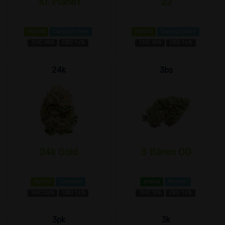
10. Planet
22
Hybrid
Caryophyllen
Hybrid
Caryophyllen
THC 18%
CBD 1±%
THC 18%
CBD 1±%
24k
3bs
24k Gold
3 Bären OG
Hybrid
Limonen
Indica
Myrcen
THC 20%
CBD 1±%
THC 17%
CBD 1±%
3pk
3k