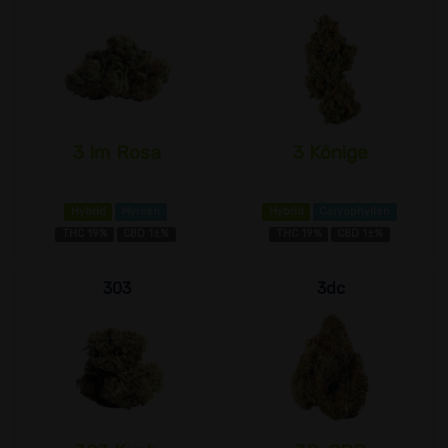
3 Im Rosa
3 Könige
Hybrid
Myrcen
Hybrid
Caryophyllen
THC 19%
CBD 1±%
THC 19%
CBD 1±%
303
3dc