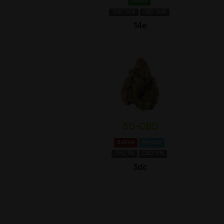
Indica
THC 1±%
CBD 1±%
14e
3D-CBD
Sativa
Myrcen
THC 7%
CBD 11%
3dc