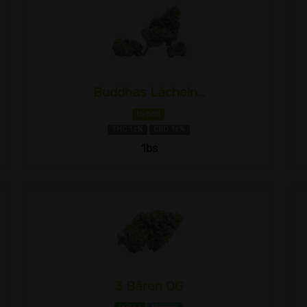
Buddhas Lächeln...
Hybrid
THC 1±%
CBD 1±%
1bs
3 Bären OG