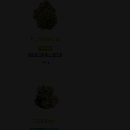
Punchinella
Hybrid
THC 1±%
CBD 1±%
1Pu
303 Kush