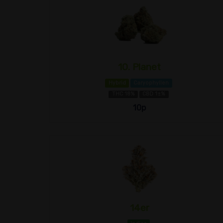
10. Planet
Hybrid
Caryophyllen
THC 18%
CBD 1±%
10p
14er