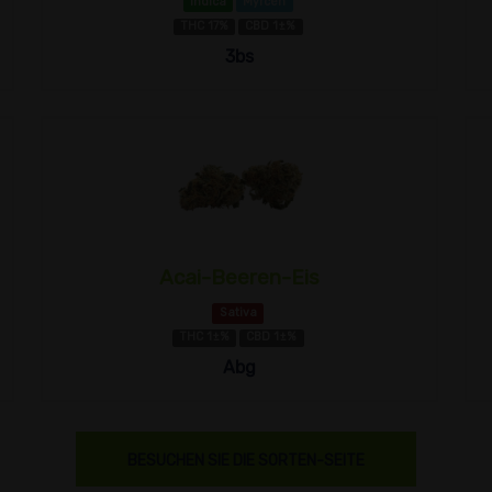
Indica
Myrcen
THC 17%
CBD 1±%
3bs
Acai-Beeren-Eis
Sativa
THC 1±%
CBD 1±%
Abg
BESUCHEN SIE DIE SORTEN-SEITE