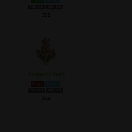
Indica
Myrcen
THC 20%
CBD 1±%
303
Acapulco Gold
Sativa
Myrcen
THC 19%
CBD 1±%
Aca