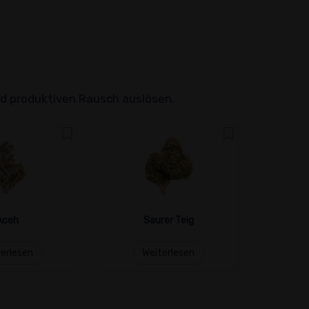
nd produktiven Rausch auslösen.
Aceh
Saurer Teig
Afg
erlesen
Weiterlesen
W