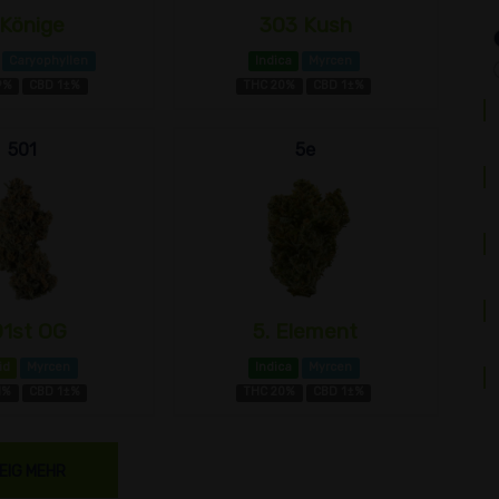
 Könige
303 Kush
Caryophyllen
Indica
Myrcen
9%
CBD 1±%
THC 20%
CBD 1±%
501
5e
01st OG
5. Element
id
Myrcen
Indica
Myrcen
1%
CBD 1±%
THC 20%
CBD 1±%
EIG MEHR