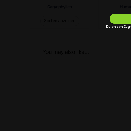
Caryophyllen
Humu
Sorten anzeigen
Sorten a
Durch den Zugr