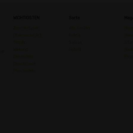
WICHTIGSTEN
Sorte
Mag
Zimmertypen
Alle Sorten
Hau
Chemische Art
Indica
Han
Terpen
Sativa
Sta
Wirkung
Hybrid
Medi
ie
Behandeln
Psyc
Geschmack
Psychedelic