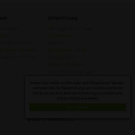
azin
Unterstützung
ptmagazin
Häufig gestellte Fragen -
dbuch
Stammliste
mm Bewertungen
Über uns
zinisches Cannabis
Kontaktieren Sie uns
hedelische Führer
Siteübersicht
Cookie-Richtlinien
Geschäftsbedingungen
Datenschutzerklärung
Indem Sie weiter surfen oder auf "Akzeptieren" klicken,
Wörterbuch der
stimmen Sie der Speicherung von Cookies auf Ihrem
Gerät zu, um Ihre Website-Erfahrung zu verbessern
Cannabisbegriffe
und zu Analysezwecken.
Deutsch
Verstanden!
© 2021 STRAINSLIST.DE