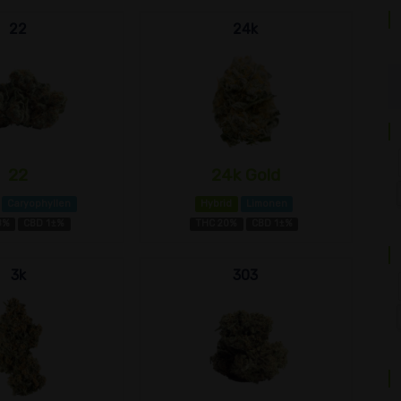
22
24k
22
24k Gold
Caryophyllen
Hybrid
Limonen
8%
CBD 1±%
THC 20%
CBD 1±%
3k
303