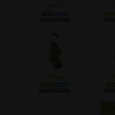
3 Bären OG
3
Indica
Myrcen
Hybrid
THC 17%
CBD 1±%
THC 1
4kg
4 Könige
5
Hybrid
Limonen
Hybr
THC 22%
CBD 1±%
THC 2
Z