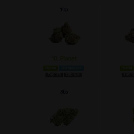
10p
10. Planet
Hybrid
Caryophyllen
Hybrid
THC 18%
CBD 1±%
THC 1
3bs