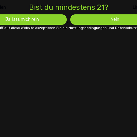
Bist du mindestens 21?
len
Limonen
Li
Ja, lass mich rein
Nein
nzeigen
Sorten anzeigen
Sorten
iff auf diese Website akzeptieren Sie die Nutzungsbedingungen und Datenschu