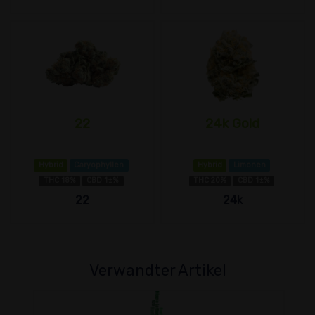
22
24k Gold
Hybrid
Caryophyllen
Hybrid
Limonen
THC 18%
CBD 1±%
THC 20%
CBD 1±%
22
24k
Verwandter Artikel