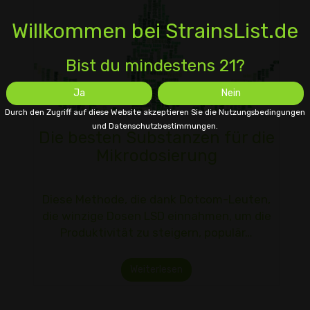
Willkommen bei StrainsList.de
Bist du mindestens 21?
Ja
Nein
Durch den Zugriff auf diese Website akzeptieren Sie die Nutzungsbedingungen
und Datenschutzbestimmungen.
Die besten Substanzen für die
Mikrodosierung
Diese Methode, die dank Dotcom-Leuten,
die winzige Dosen LSD einnahmen, um die
Produktivität zu steigern, populär…
Weiterlesen