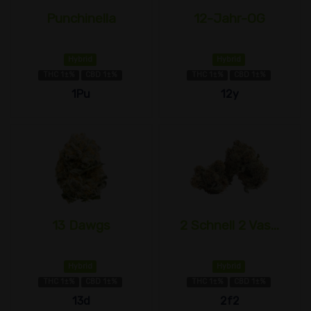
Punchinella
12-Jahr-OG
Hybrid
Hybrid
THC 1±%
CBD 1±%
THC 1±%
CBD 1±%
1Pu
12y
13 Dawgs
2 Schnell 2 Vas...
Hybrid
Hybrid
THC 1±%
CBD 1±%
THC 1±%
CBD 1±%
13d
2f2