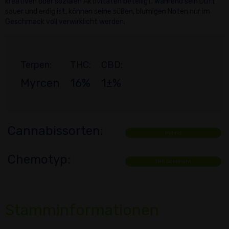
kreativen oder sozialen Aktivitäten beteiligt. Während sein Duft
sauer und erdig ist, können seine süßen, blumigen Noten nur im
Geschmack voll verwirklicht werden.
Terpen:
THC:
CBD:
Myrcen
16%
1±%
Cannabissorten:
Hybrid
Chemotyp:
THC Dominant
Stamminformationen