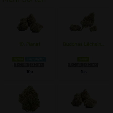
10. Planet
Buddhas Lächeln...
Hybrid
Caryophyllen
Hybrid
THC 18%
CBD 1±%
THC 1±%
CBD 1±%
10p
1bs